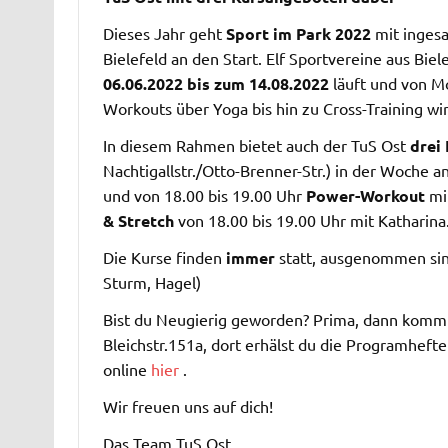
Dieses Jahr geht
Sport im Park 2022
mit ingesa
Bielefeld an den Start. Elf Sportvereine aus Bi
06.06.2022 bis zum 14.08.2022
läuft und von Mo
Workouts über Yoga bis hin zu Cross-Training w
In diesem Rahmen bietet auch der TuS Ost
drei 
Nachtigallstr./Otto-Brenner-Str.) in der Woche a
und von 18.00 bis 19.00 Uhr
Power-Workout
mi
& Stretch
von 18.00 bis 19.00 Uhr mit Katharina
Die Kurse finden
immer
statt, ausgenommen sin
Sturm, Hagel)
Bist du Neugierig geworden? Prima, dann komm d
Bleichstr.151a, dort erhälst du die Programhef
online
hier
.
Wir freuen uns auf dich!
Das Team TuS Ost