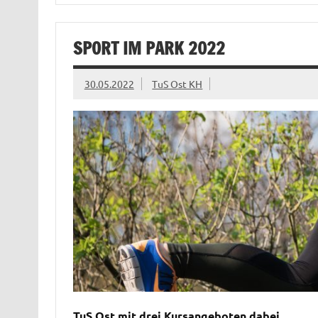
SPORT IM PARK 2022
30.05.2022
TuS Ost KH
TuS Ost mit drei Kursangeboten dabei