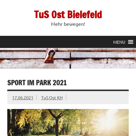
Zum
Inhalt
TuS Ost Bielefeld
springen
Mehr bewegen!
MENU
SPORT IM PARK 2021
17.06.2021
TuS Ost KH