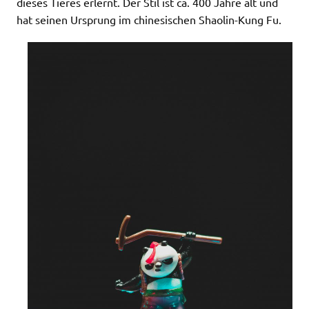
dieses Tieres erlernt. Der Stil ist ca. 400 Jahre alt und
hat seinen Ursprung im chinesischen Shaolin-Kung Fu.