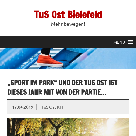
Zum
Inhalt
TuS Ost Bielefeld
springen
Mehr bewegen!
MENU
„SPORT IM PARK“ UND DER TUS OST IST
DIESES JAHR MIT VON DER PARTIE…
17.04.2019
TuS Ost KH