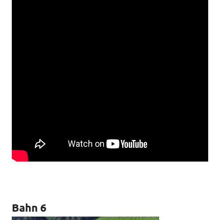
Bahn 6