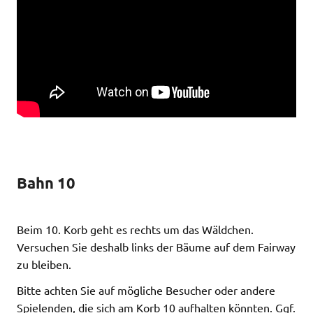
Bahn 10
Beim 10. Korb geht es rechts um das Wäldchen.
Versuchen Sie deshalb links der Bäume auf dem Fairway
zu bleiben.
Bitte achten Sie auf mögliche Besucher oder andere
Spielenden, die sich am Korb 10 aufhalten könnten. Ggf.