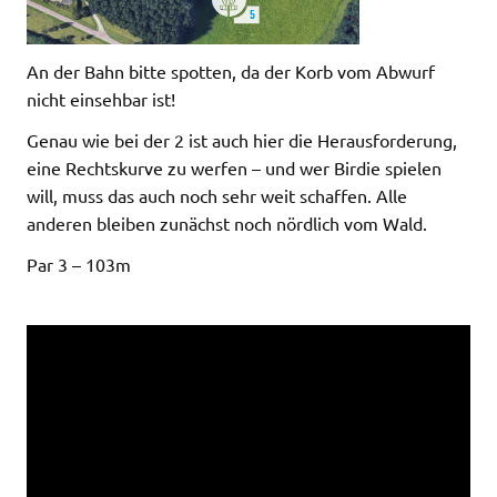
An der Bahn bitte spotten, da der Korb vom Abwurf
nicht einsehbar ist!
Genau wie bei der 2 ist auch hier die Herausforderung,
eine Rechtskurve zu werfen – und wer Birdie spielen
will, muss das auch noch sehr weit schaffen. Alle
anderen bleiben zunächst noch nördlich vom Wald.
Par 3 – 103m