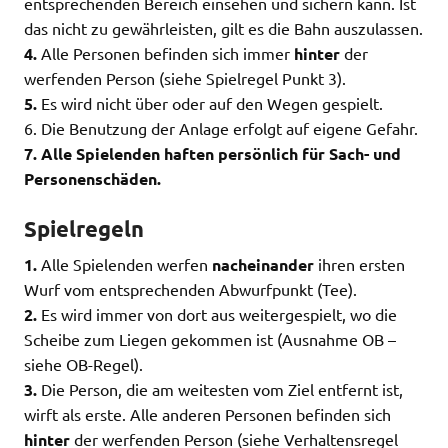
entsprechenden Bereich einsehen und sichern kann. Ist
das nicht zu gewährleisten, gilt es die Bahn auszulassen.
4.
Alle Personen befinden sich immer
hinter
der
werfenden Person (siehe Spielregel Punkt 3).
5.
Es wird nicht über oder auf den Wegen gespielt.
6. Die Benutzung der Anlage erfolgt auf eigene Gefahr.
7.
Alle Spielenden haften persönlich für Sach- und
Personenschäden.
Spielregeln
1.
Alle Spielenden werfen
nacheinander
ihren ersten
Wurf vom entsprechenden Abwurfpunkt (Tee).
2.
Es wird immer von dort aus weitergespielt, wo die
Scheibe zum Liegen gekommen ist (Ausnahme OB –
siehe OB-Regel).
3.
Die Person, die am weitesten vom Ziel entfernt ist,
wirft als erste. Alle anderen Personen befinden sich
hinter
der werfenden Person (siehe Verhaltensregel