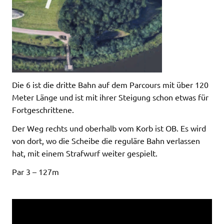
Die 6 ist die dritte Bahn auf dem Parcours mit über 120
Meter Länge und ist mit ihrer Steigung schon etwas für
Fortgeschrittene.
Der Weg rechts und oberhalb vom Korb ist OB. Es wird
von dort, wo die Scheibe die reguläre Bahn verlassen
hat, mit einem Strafwurf weiter gespielt.
Par 3 – 127m