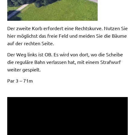
Der zweite Korb erfordert eine Rechtskurve. Nutzen Sie
hier möglichst das freie Feld und meiden Sie die Bäume
auf der rechten Seite.
Der Weg links ist OB. Es wird von dort, wo die Scheibe
die reguläre Bahn verlassen hat, mit einem Strafwurf
weiter gespielt.
Par 3 – 71m